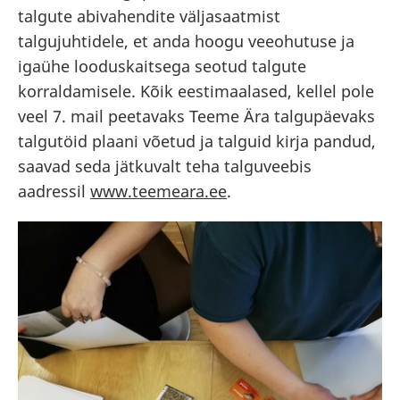
talgute abivahendite väljasaatmist
talgujuhtidele, et anda hoogu veeohutuse ja
igaühe looduskaitsega seotud talgute
korraldamisele. Kõik eestimaalased, kellel pole
veel 7. mail peetavaks Teeme Ära talgupäevaks
talgutöid plaani võetud ja talguid kirja pandud,
saavad seda jätkuvalt teha talguveebis
aadressil
www.teemeara.ee
.