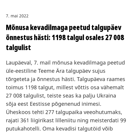
7. mai 2022
Mõnusa kevadilmaga peetud talgupäev
õnnestus hästi: 1198 talgul osales 27 008
talgulist
Laupäeval, 7. mail mõnusa kevadilmaga peetud
üle-eestiline Teeme Ära talgupäev sujus
tõrgeteta ja õnnestus hästi. Talgupäeva raames
toimus 1198 talgut, millest võttis osa vähemalt
27 008 talgulist, teiste seas ka palju Ukraina
sõja eest Eestisse põgenenud inimesi.
Üheskoos tehti 277 talgupaika veeohutumaks,
rajati 361 liigirikast lilleniitu ning meisterdati 99
putukahotelli. Oma kevadisi talgutöid võib