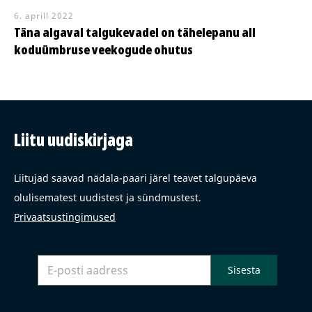
6. aprill 2022
Täna algaval talgukevadel on tähelepanu all
koduümbruse veekogude ohutus
Liitu uudiskirjaga
Liitujad saavad nädala-paari järel teavet talgupäeva
olulisematest uudistest ja sündmustest.
Privaatsustingimused