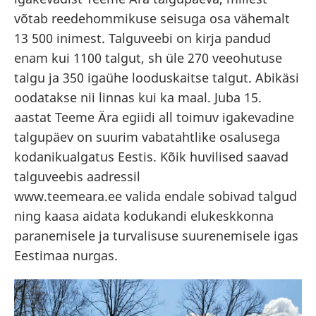
võtab reedehommikuse seisuga osa vähemalt
13 500 inimest. Talguveebi on kirja pandud
enam kui 1100 talgut, sh üle 270 veeohutuse
talgu ja 350 igaühe looduskaitse talgut. Abikäsi
oodatakse nii linnas kui ka maal. Juba 15.
aastat Teeme Ära egiidi all toimuv igakevadine
talgupäev on suurim vabatahtlike osalusega
kodanikualgatus Eestis. Kõik huvilised saavad
talguveebis aadressil
www.teemeara.ee valida endale sobivad talgud
ning kaasa aidata kodukandi elukeskkonna
paranemisele ja turvalisuse suurenemisele igas
Eestimaa nurgas.