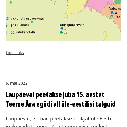
Loe lisaks
6. mai 2022
Laupäeval peetakse juba 15. aastat
Teeme Ära egiidi all üle-eestilisi talguid
Laupäeval, 7. mail peetakse kõikjal üle Eesti
igakevadist Teeme Ära talgupäeva, millest