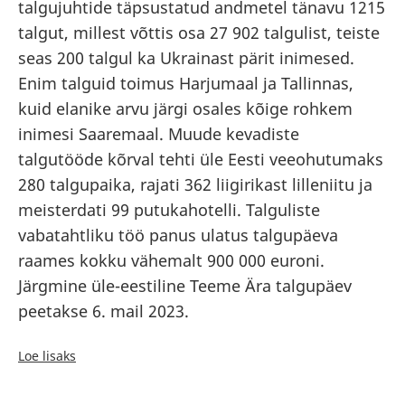
talgujuhtide täpsustatud andmetel tänavu 1215
talgut, millest võttis osa 27 902 talgulist, teiste
seas 200 talgul ka Ukrainast pärit inimesed.
Enim talguid toimus Harjumaal ja Tallinnas,
kuid elanike arvu järgi osales kõige rohkem
inimesi Saaremaal. Muude kevadiste
talgutööde kõrval tehti üle Eesti veeohutumaks
280 talgupaika, rajati 362 liigirikast lilleniitu ja
meisterdati 99 putukahotelli. Talguliste
vabatahtliku töö panus ulatus talgupäeva
raames kokku vähemalt 900 000 euroni.
Järgmine üle-eestiline Teeme Ära talgupäev
peetakse 6. mail 2023.
Loe lisaks