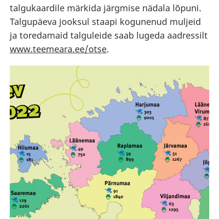
talgukaardile märkida järgmise nädala lõpuni.
Talgupäeva jooksul staapi kogunenud muljeid
ja toredamaid talguleide saab lugeda aadressilt
www.teemeara.ee/otse
.