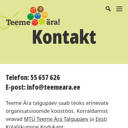
Kontakt
Telefon: 55 657 626
E-post: info@teemeara.ee
Teeme Ära talgupäev saab teoks erinevate
organisatsioonide koostöös. Korraldamist
veavad
MTÜ Teeme Ära Talgupäev
ja
Eesti
Külaliikumine Kodukant
.