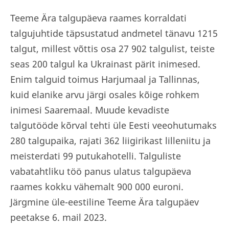
Teeme Ära talgupäeva raames korraldati
talgujuhtide täpsustatud andmetel tänavu 1215
talgut, millest võttis osa 27 902 talgulist, teiste
seas 200 talgul ka Ukrainast pärit inimesed.
Enim talguid toimus Harjumaal ja Tallinnas,
kuid elanike arvu järgi osales kõige rohkem
inimesi Saaremaal. Muude kevadiste
talgutööde kõrval tehti üle Eesti veeohutumaks
280 talgupaika, rajati 362 liigirikast lilleniitu ja
meisterdati 99 putukahotelli. Talguliste
vabatahtliku töö panus ulatus talgupäeva
raames kokku vähemalt 900 000 euroni.
Järgmine üle-eestiline Teeme Ära talgupäev
peetakse 6. mail 2023.