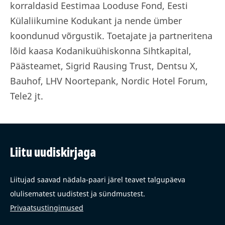
korraldasid Eestimaa Looduse Fond, Eesti
Külaliikumine Kodukant ja nende ümber
koondunud võrgustik. Toetajate ja partneritena
lõid kaasa Kodanikuühiskonna Sihtkapital,
Päästeamet, Sigrid Rausing Trust, Dentsu X,
Bauhof, LHV Noortepank, Nordic Hotel Forum,
Tele2 jt.
Liitu uudiskirjaga
Liitujad saavad nädala-paari järel teavet talgupäeva
olulisematest uudistest ja sündmustest.
Privaatsustingimused