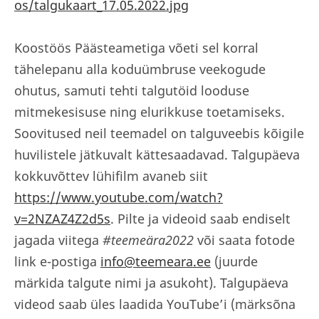
os/talgukaart_17.05.2022.jpg
Koostöös Päästeametiga võeti sel korral
tähelepanu alla koduümbruse veekogude
ohutus, samuti tehti talgutöid looduse
mitmekesisuse ning elurikkuse toetamiseks.
Soovitused neil teemadel on talguveebis kõigile
huvilistele jätkuvalt kättesaadavad. Talgupäeva
kokkuvõttev lühifilm avaneb siit
https://www.youtube.com/watch?
v=2NZAZ4Z2d5s
. Pilte ja videoid saab endiselt
jagada viitega
#teemeära2022
või saata fotode
link e-postiga
info@teemeara.ee
(juurde
märkida talgute nimi ja asukoht). Talgupäeva
videod saab üles laadida YouTube’i (märksõna