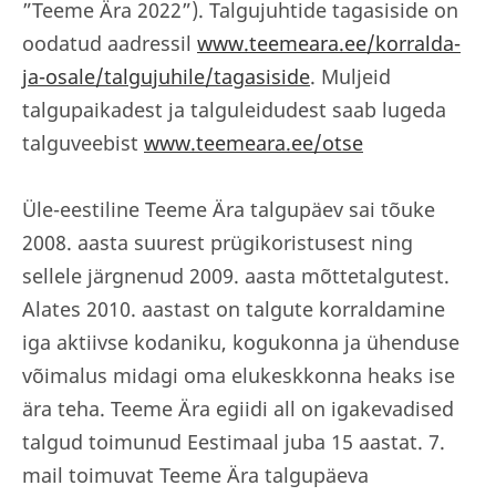
”Teeme Ära 2022”). Talgujuhtide tagasiside on
oodatud aadressil
www.teemeara.ee/korralda-
ja-osale/talgujuhile/tagasiside
. Muljeid
talgupaikadest ja talguleidudest saab lugeda
talguveebist
www.teemeara.ee/otse
Üle-eestiline Teeme Ära talgupäev sai tõuke
2008. aasta suurest prügikoristusest ning
sellele järgnenud 2009. aasta mõttetalgutest.
Alates 2010. aastast on talgute korraldamine
iga aktiivse kodaniku, kogukonna ja ühenduse
võimalus midagi oma elukeskkonna heaks ise
ära teha. Teeme Ära egiidi all on igakevadised
talgud toimunud Eestimaal juba 15 aastat. 7.
mail toimuvat Teeme Ära talgupäeva