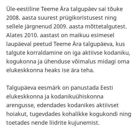
Üle-eestiline Teeme Ära talgupäev sai tõuke
2008. aasta suurest prügikoristusest ning
sellele järgnenud 2009. aasta mõttetalgutest.
Alates 2010. aastast on maikuu esimesel
laupäeval peetud Teeme Ära talgupäeva, kus
talgute korraldamine on iga aktiivse kodaniku,
kogukonna ja ühenduse võimalus midagi oma
elukeskkonna heaks ise ära teha.
Talgupäeva eesmärk on panustada Eesti
elukeskkonna ja kodanikuühiskonna
arengusse, edendades kodanikes aktiivset
hoiakut, tugevdades kohalikke kogukondi ning
toetades nende liidrite kujunemist.