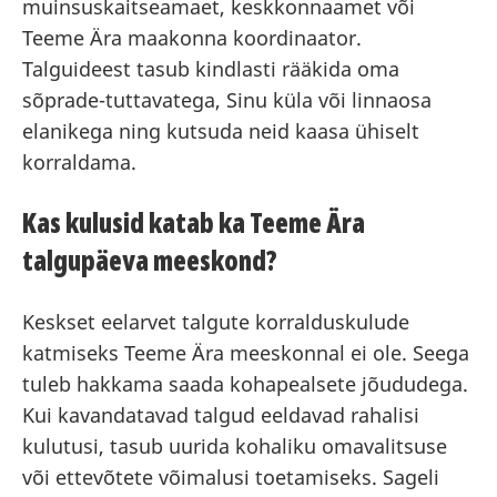
muinsuskaitseamaet, keskkonnaamet või
Teeme Ära maakonna koordinaator.
Talguideest tasub kindlasti rääkida oma
sõprade-tuttavatega, Sinu küla või linnaosa
elanikega ning kutsuda neid kaasa ühiselt
korraldama.
Kas kulusid katab ka Teeme Ära
talgupäeva meeskond?
Keskset eelarvet talgute korralduskulude
katmiseks Teeme Ära meeskonnal ei ole. Seega
tuleb hakkama saada kohapealsete jõududega.
Kui kavandatavad talgud eeldavad rahalisi
kulutusi, tasub uurida kohaliku omavalitsuse
või ettevõtete võimalusi toetamiseks. Sageli