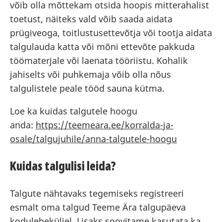
võib olla mõttekam otsida hoopis mitterahalist
toetust, näiteks vald võib saada aidata
prügiveoga, toitlustusettevõtja või tootja aidata
talgulauda katta või mõni ettevõte pakkuda
töömaterjale või laenata tööriistu. Kohalik
jahiselts või puhkemaja võib olla nõus
talgulistele peale tööd sauna kütma.
Loe ka kuidas talgutele hoogu
anda:
https://teemeara.ee/korralda-ja-
osale/talgujuhile/anna-talgutele-hoogu
Kuidas talgulisi leida?
Talgute nähtavaks tegemiseks registreeri
esmalt oma talgud Teeme Ära talgupäeva
koduleheküljel. Lisaks soovitame kasutata ka