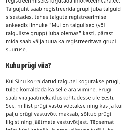
registreerimiseks kirjutada info@teemeara.ee.
Talgujuht saab registreerida grupi juba talguid
sisestades, tehes talgute registreerimise
ankeedis linnuke "Mul on talgulised (või
talguliste grupp) juba olemas" kasti, pärast
mida saab välja tuua ka registreeritava grupi
suuruse.
Kuhu prügi viia?
Kui Sinu korraldatud talgutel kogutakse prügi,
tuleb korraldada ka selle ära viimine. Prügi
saab viia jäätmekäitluskohtadesse üle Eesti.
See, millist prügi vastu võetakse ning kas ja kui
palju prügi vastuvõtt maksab, sõltub prügi
liigist ning jäätmete vastuvõtjast. Täpsemat