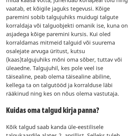
mida kaasa võtta, juhendab kohapeal töid ning
vaatab, et kõigile jaguks tegevusi. Kõige
paremini sobib talgujuhiks muidugi talgute
korraldaja või talguobjekti omanik ise, kuna on
asjadega kõige paremini kursis. Kui oled
korraldamas mitmeid talguid või suurema
osalejate arvuga üritust, kutsu
(kaas)talgujuhiks mõni oma sõber, tuttav või
üleaedne. Talgujuhil, kes pole veel ise
täisealine, peab olema täisealine abiline,
kellega ta on talgutööd ja korralduse läbi
rääkinud ning kes on nõus olema vastutaja.
Kuidas oma talgud kirja panna?
Kõik talgud saab kanda üle-eestilisele
talgukaardile alates 2. aprillist. Selleks tuleb