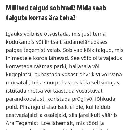
Millised talgud sobivad? Mida saab
talgute korras ära teha?
Igaüks võib ise otsustada, mis just tema
kodukandis või lihtsalt südamelähedases
paigas tegemist vajab. Sobivad kõik talgud, mis
inimestele korda lähevad. See võib olla vajadus
korrastada räämas parki, haljasala või
kiigeplatsi, puhastada võsast ohvrikivi või vana
mõisatall, teha suurpuhastus küla seltsimajas,
istutada metsa või taastada võsastuvat
pärandkooslust, koristada prügi või lõhkuda
puid. Piiranguid sisuliselt ei ole, kui leidub
eestvedajaid ja osalejaid, siis järelikult väärib
Ära Tegemist. Loe lähemalt, mis tööd ja