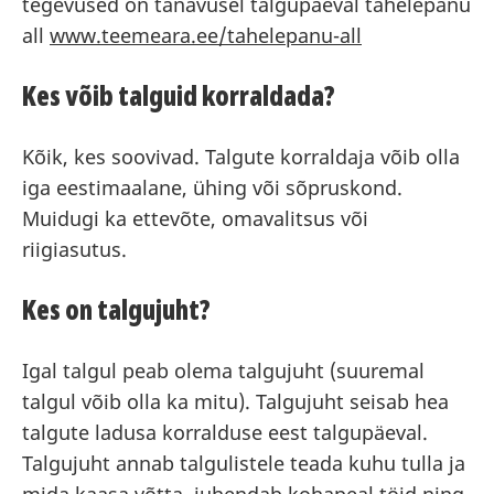
tegevused on tänavusel talgupäeval tähelepanu
all
www.teemeara.ee/tahelepanu-all
Kes võib talguid korraldada?
Kõik, kes soovivad. Talgute korraldaja võib olla
iga eestimaalane, ühing või sõpruskond.
Muidugi ka ettevõte, omavalitsus või
riigiasutus.
Kes on talgujuht?
Igal talgul peab olema talgujuht (suuremal
talgul võib olla ka mitu). Talgujuht seisab hea
talgute ladusa korralduse eest talgupäeval.
Talgujuht annab talgulistele teada kuhu tulla ja