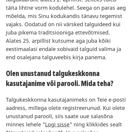
täita lihtne vorm kodulehel. Seega on paras aeg
mõelda, mis Sinu kodukandis tänavu tegemist
vajaks. Oodatud on nii värsked talguideed kui
juba pikema traditsiooniga ettevõtmised.
Alates 25. arpillist kutsume aga juba kõiki
eestimaalasi endale sobivaid talguid valima ja
end osalejana talguveebis kirja panema.
Olen unustanud talgukeskkonna
kasutajanime või parooli. Mida teha?
Talgukeskkonna kasutajanimeks on Teie e-posti
aadress, millega olete registreerunud. Kui olete
unustanud parooli, siis saate uue salasõna
minnes lehele "
Logi sisse
" ning klikkides sealt