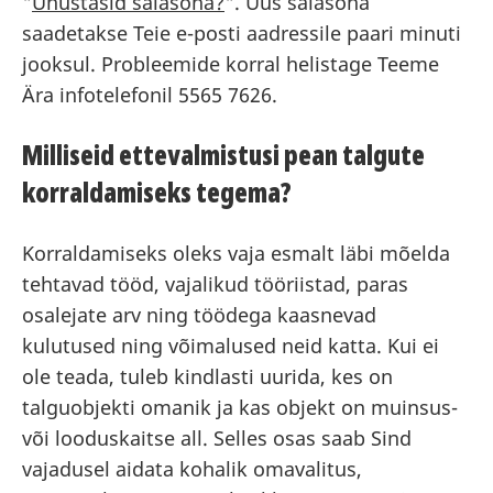
"
Unustasid salasõna?
". Uus salasõna
saadetakse Teie e-posti aadressile paari minuti
jooksul. Probleemide korral helistage Teeme
Ära infotelefonil 5565 7626.
Milliseid ettevalmistusi pean talgute
korraldamiseks tegema?
Korraldamiseks oleks vaja esmalt läbi mõelda
tehtavad tööd, vajalikud tööriistad, paras
osalejate arv ning töödega kaasnevad
kulutused ning võimalused neid katta. Kui ei
ole teada, tuleb kindlasti uurida, kes on
talguobjekti omanik ja kas objekt on muinsus-
või looduskaitse all. Selles osas saab Sind
vajadusel aidata kohalik omavalitus,