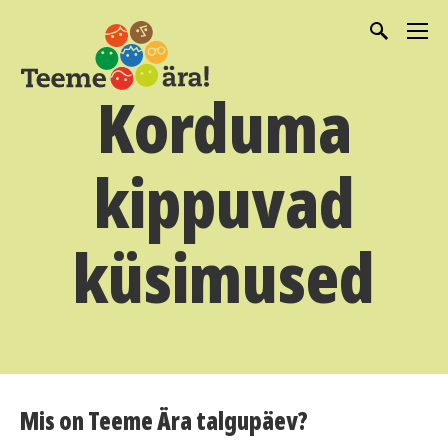
Korduma
kippuvad
küsimused
Mis on Teeme Ära talgupäev?