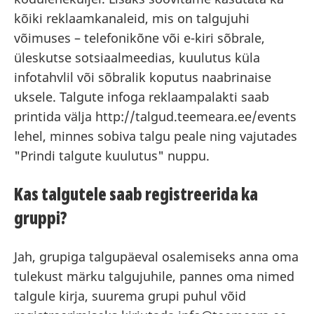
kõiki reklaamkanaleid, mis on talgujuhi
võimuses – telefonikõne või e-kiri sõbrale,
üleskutse sotsiaalmeedias, kuulutus küla
infotahvlil või sõbralik koputus naabrinaise
uksele. Talgute infoga reklaampalakti saab
printida välja http://talgud.teemeara.ee/events
lehel, minnes sobiva talgu peale ning vajutades
"Prindi talgute kuulutus" nuppu.
Kas talgutele saab registreerida ka
gruppi?
Jah, grupiga talgupäeval osalemiseks anna oma
tulekust märku talgujuhile, pannes oma nimed
talgule kirja, suurema grupi puhul võid