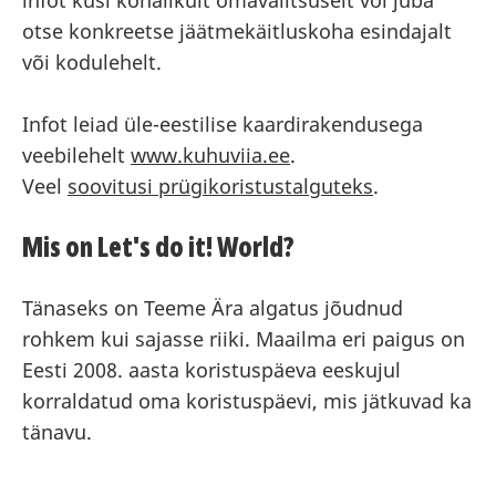
infot küsi kohalikult omavalitsuselt või juba
otse konkreetse jäätmekäitluskoha esindajalt
või kodulehelt.
Infot leiad üle-eestilise kaardirakendusega
veebilehelt
www.kuhuviia.ee
.
Veel
soovitusi prügikoristustalguteks
.
Mis on Let's do it! World?
Tänaseks on Teeme Ära algatus jõudnud
rohkem kui sajasse riiki. Maailma eri paigus on
Eesti 2008. aasta koristuspäeva eeskujul
korraldatud oma koristuspäevi, mis jätkuvad ka
tänavu.