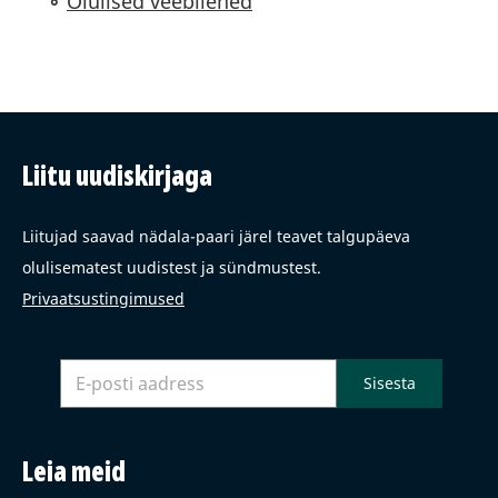
Olulised veebilehed
Liitu uudiskirjaga
Liitujad saavad nädala-paari järel teavet talgupäeva
olulisematest uudistest ja sündmustest.
Privaatsustingimused
Leia meid