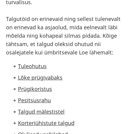
turvalisus.
Talgutöid on erinevaid ning sellest tulenevalt
on erinevad ka asjaolud, mida eelnevalt läbi
mõelda ning kohapeal silmas pidada. Kõige
tähtsam, et talgud oleksid ohutud nii
osalejatele kui ümbritsevale Loe lähemalt:
Tuleohutus
Lõke prügivabaks
Prügikoristus
Pesitsusrahu
Talgud mälestistel
Korteriühistute talgud