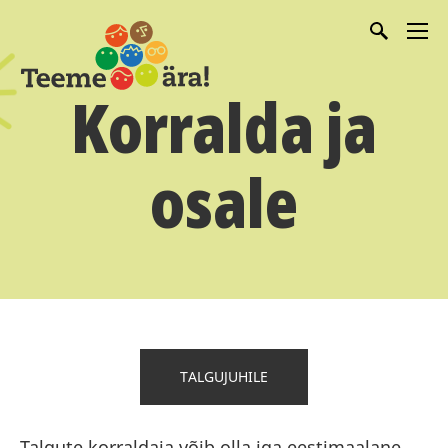
Korralda ja
osale
TALGUJUHILE
Talgute korraldaja võib olla iga eestimaalane,