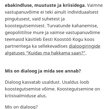
ebakindluse, muutuste ja kriisidega.
Vaimne
vastupanuvõime ei teki ainult individuaalsest
pingutusest, vaid suhetest ja
koostegutsemisest. Turvatunde kahanemise,
geopoliitilise mure ja vaimse vastupanuvõime
teemasid käsitleb Eesti Koostöö Kogu koos
partneritega ka sellekevadises
dialoogiringide
algatuses “Kuidas ma hakkama saan?”
.
Mis on dialoog ja mida see annab?
Dialoog kasvatab usaldust. Usaldus loob
koostegutsemise võime. Koostegutsemine on
kriisivalmiduse alus.
Mis on dialoog?