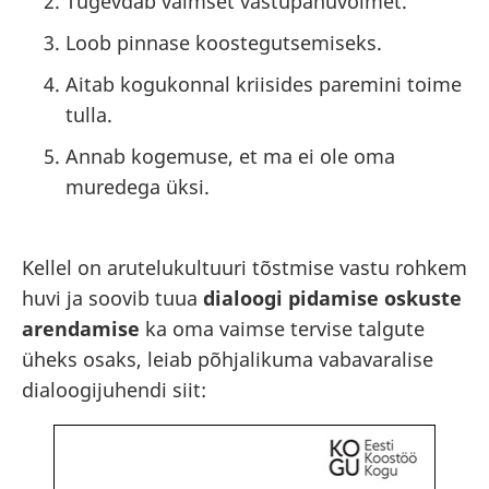
Tugevdab vaimset vastupanuvõimet.
Loob pinnase koostegutsemiseks.
Aitab kogukonnal kriisides paremini toime
tulla.
Annab kogemuse, et ma ei ole oma
muredega üksi.
Kellel on arutelukultuuri tõstmise vastu rohkem
huvi ja soovib tuua
dialoogi pidamise oskuste
arendamise
ka oma vaimse tervise talgute
üheks osaks, leiab põhjalikuma vabavaralise
dialoogijuhendi siit: