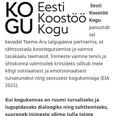
Eesti
Koostöö
Kogu
panustab
sel
kevadel Teeme Ära talgupäeva partnerina, et
tähtsustada koostegutsemise ja vaimse
tasakaalu teemasid. Inimeste vaimne tervis ja
ühiskonna valmisolek kriisideks sõltub meie
kõigi sotsiaalsest ja emotsionaalsest
turvatundest ning seotusest kogukonnaga (EIA
2023).
Kui kogukonnas on ruumi turvaliseks ja
lugupidavaks dialoogiks ning suhtlemiseks,
suureneb inimeste võime tulla toime