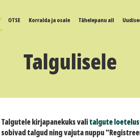
OTSE
Korralda ja osale
Tähelepanu all
Uudise
Talgulisele
Talgutele kirjapanekuks vali
talgute loetelus
sobivad talgud ning vajuta nuppu "Registreer