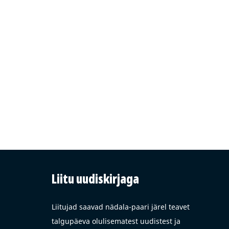
Liitu uudiskirjaga
Liitujad saavad nädala-paari järel teavet
talgupäeva olulisematest uudistest ja