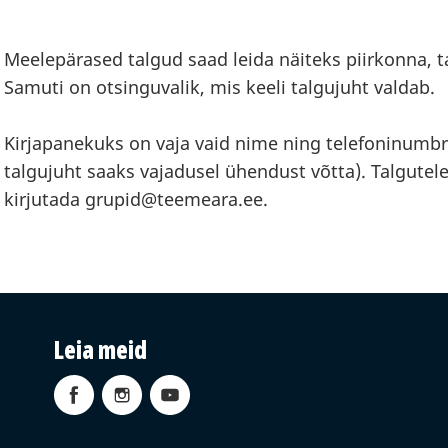
Meelepärased talgud saad leida näiteks piirkonna, ta
Samuti on otsinguvalik, mis keeli talgujuht valdab.
Kirjapanekuks on vaja vaid nime ning telefoninumbrit
talgujuht saaks vajadusel ühendust võtta). Talgutele
kirjutada grupid@teemeara.ee.
Leia meid