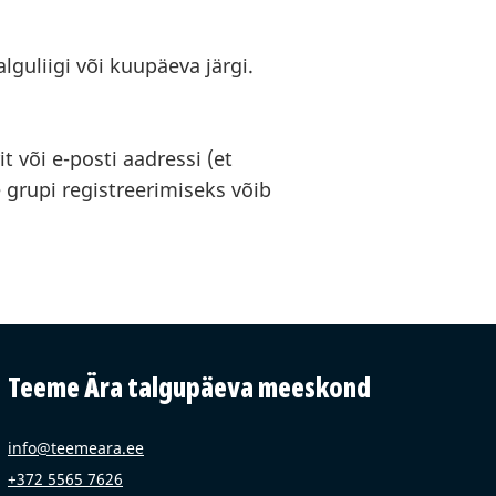
lguliigi või kuupäeva järgi.
 või e-posti aadressi (et
 grupi registreerimiseks võib
Teeme Ära talgupäeva meeskond
info@teemeara.ee
+372 5565 7626