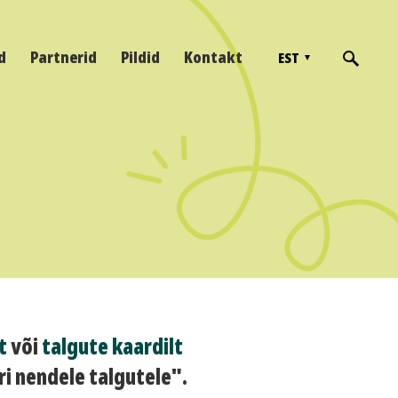
d
Partnerid
Pildid
Kontakt
EST
t
või
talgute kaardilt
i nendele talgutele".