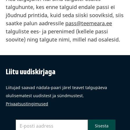
talguhunte, kes enne talguid endale passi ei
jõudnud printida, kuid seda siiski sooviksid, siis
saatke palun aadressile
pass@teemeara.ee
talguliste ees- ja perenimed (kellele passi
soovite) ning talgute nimi, millel nad osalesid.
Liitu uudiskirjaga
Liitujad saavad nädala-paari järel teavet talgupäeva
olulisematest uudistest ja sündmustest.
Privaatsustingimused