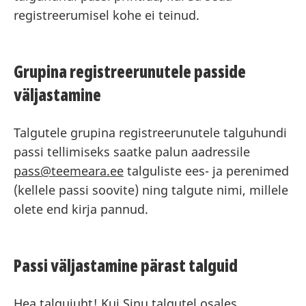
registreerumisel kohe ei teinud.
Grupina registreerunutele passide
väljastamine
Talgutele grupina registreerunutele talguhundi
passi tellimiseks saatke palun aadressile
pass@teemeara.ee
talguliste ees- ja perenimed
(kellele passi soovite) ning talgute nimi, millele
olete end kirja pannud.
Passi väljastamine pärast talguid
Hea talgujuht! Kui Sinu talgutel osales