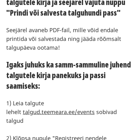
talgutele kirja ja seejärel vajuta nuppu
"Prindi või salvesta talguhundi pass"
Seejärel avaneb PDF-fail, mille võid endale
printida või salvestada ning jääda rõõmsalt
talgupäeva ootama!
Igaks juhuks ka samm-sammuline juhend
talgutele kirja panekuks ja passi
saamiseks:
1) Leia talgute
lehelt
talgud.teemeara.ee/events
sobivad
talgud
2) Klõpsa nupule "Registreeri nendele