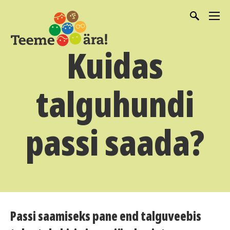
Kuidas
talguhundi
passi saada?
Passi saamiseks pane end talguveebis