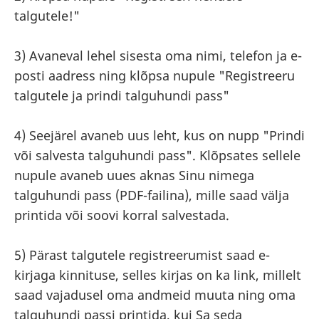
talgutele!"
3) Avaneval lehel sisesta oma nimi, telefon ja e-
posti aadress ning klõpsa nupule "Registreeru
talgutele ja prindi talguhundi pass"
4) Seejärel avaneb uus leht, kus on nupp "Prindi
või salvesta talguhundi pass". Klõpsates sellele
nupule avaneb uues aknas Sinu nimega
talguhundi pass (PDF-failina), mille saad välja
printida või soovi korral salvestada.
5) Pärast talgutele registreerumist saad e-
kirjaga kinnituse, selles kirjas on ka link, millelt
saad vajadusel oma andmeid muuta ning oma
talguhundi passi printida, kui Sa seda