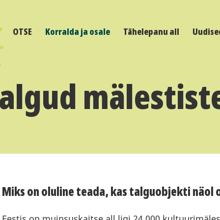
OTSE
Korralda ja osale
Tähelepanu all
Uudise
algud mälestist
Miks on oluline teada, kas talguobjekti näol
Eestis on muinsuskaitse all ligi 24 000 kultuurimäle