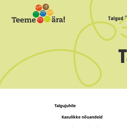
Talgud
T
Talgujuhile
Kasulikke nõuandeid