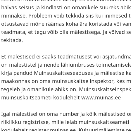
halvas seisus ja kindlasti on omanikele suureks abik
minnakse. Probleem võib tekkida siis kui inimesed 
otsustavad mõne räämas koha ära koristada või van
teadmata, et tegu võib olla mälestisega. Ja võivad 
tekitada.
Et mälestised ei saaks teadmatusest või asjatundm
on mälestistel ja nende lähiümbruses toimetamisele
kirja pandud Muinsuskaitseseaduses ja mälestise ka
maakonnas on oma muinsuskaitse inspektor, kes 
tegeleb ja omanikule abiks on. Muinsuskaitseinspekt
muinsuskaitseameti kodulehelt
www.muinas.ee
Igal mälestisel on oma number ja kõik mälestised o
riiklikku registrisse, mille leiab muinsuskaitseameti
kodulehelt
register.muinas.ee
. Kultuurimälestiste r