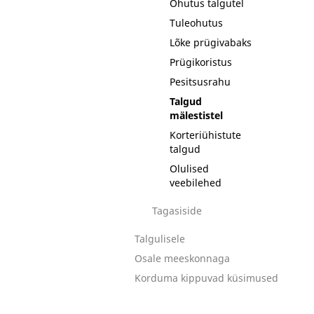
Ohutus talgutel
Tuleohutus
Lõke prügivabaks
Prügikoristus
Pesitsusrahu
Talgud
mälestistel
Korteriühistute
talgud
Olulised
veebilehed
Tagasiside
Talgulisele
Osale meeskonnaga
Korduma kippuvad küsimused