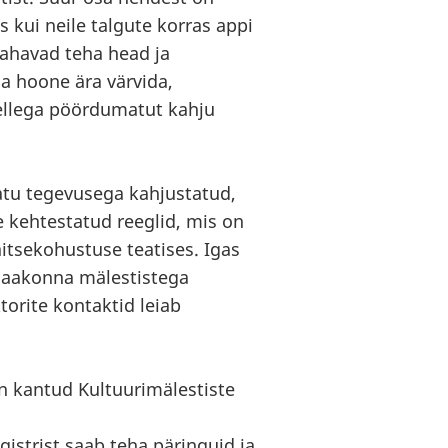
s kui neile talgute korras appi
tahavad teha head ja
a hoone ära värvida,
sellega pöördumatut kahju
atu tegevusega kahjustatud,
 kehtestatud reeglid, mis on
itsekohustuse teatises. Igas
maakonna mälestistega
orite kontaktid leiab
n kantud Kultuurimälestiste
egistrist saab teha päringuid ja