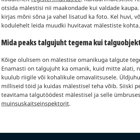
otsida mälestisi nii maakondade kui valdade kaupa.
kirjas mõni sõna ja vahel lisatud ka foto. Kel huvi,
kodulehelt leida muudki huvitavat mälestiste kohta.
Mida peaks talgujuht tegema kui talguobjekt
Kõige olulisem on mälestise omanikuga talgute teg
Enamasti on talgujuht ka omanik, kuid mitte alati, n
kuulub riigile või kohalikule omavalitsusele. Üldjuh
milliseid töid ja kuidas mälestisel teha võib. Siiski
teavitama talgutöödest mälestisel ja selle ümbrus
muinsuskaitseinspektorit
.