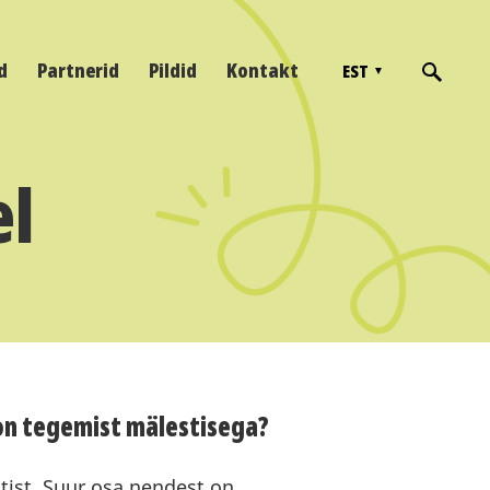
d
Partnerid
Pildid
Kontakt
EST
el
 on tegemist mälestisega?
stist. Suur osa nendest on