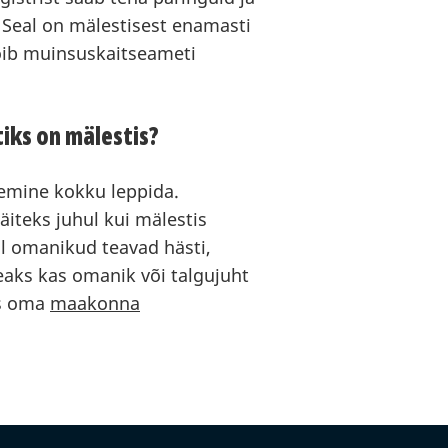
 Seal on mälestisest enamasti
 võib muinsuskaitseameti
iks on mälestis?
emine kokku leppida.
äiteks juhul kui mälestis
ul omanikud teavad hästi,
 peaks kas omanik või talgujuht
es oma
maakonna