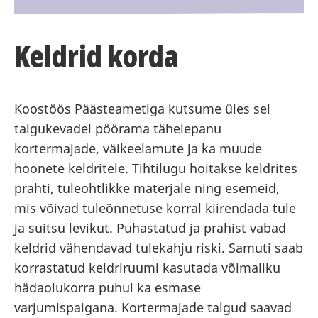
Keldrid korda
Koostöös Päästeametiga kutsume üles sel
talgukevadel pöörama tähelepanu
kortermajade, väikeelamute ja ka muude
hoonete keldritele. Tihtilugu hoitakse keldrites
prahti, tuleohtlikke materjale ning esemeid,
mis võivad tuleõnnetuse korral kiirendada tule
ja suitsu levikut. Puhastatud ja prahist vabad
keldrid vähendavad tulekahju riski. Samuti saab
korrastatud keldriruumi kasutada võimaliku
hädaolukorra puhul ka esmase
varjumispaigana. Kortermajade talgud saavad