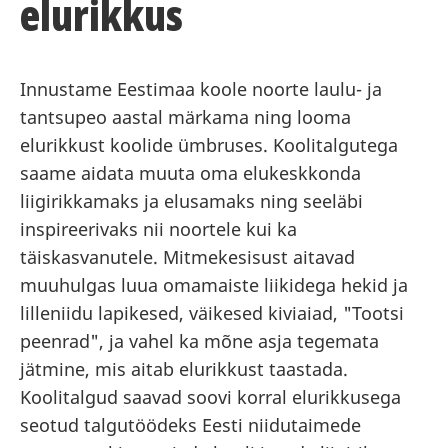
elurikkus
Innustame Eestimaa koole noorte laulu- ja
tantsupeo aastal märkama ning looma
elurikkust koolide ümbruses. Koolitalgutega
saame aidata muuta oma elukeskkonda
liigirikkamaks ja elusamaks ning seeläbi
inspireerivaks nii noortele kui ka
täiskasvanutele. Mitmekesisust aitavad
muuhulgas luua omamaiste liikidega hekid ja
lilleniidu lapikesed, väikesed kiviaiad, "Tootsi
peenrad", ja vahel ka mõne asja tegemata
jätmine, mis aitab elurikkust taastada.
Koolitalgud saavad soovi korral elurikkusega
seotud talgutöödeks Eesti niidutaimede