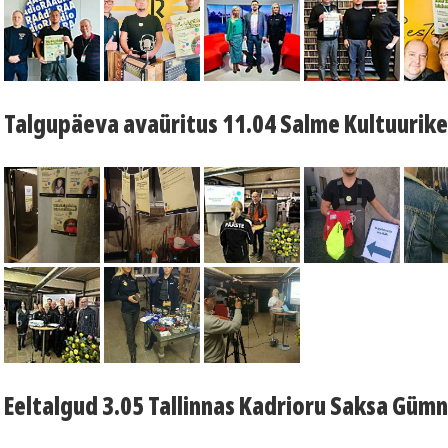
Talgupäeva avaüritus 11.04 Salme Kultuurik
Eeltalgud 3.05 Tallinnas Kadrioru Saksa Güm