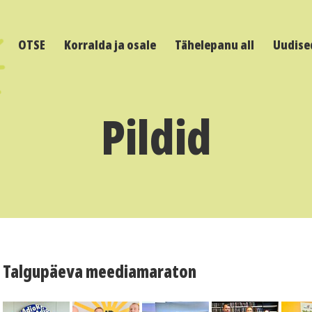
OTSE
Korralda ja osale
Tähelepanu all
Uudise
Pildid
Talgupäeva meediamaraton