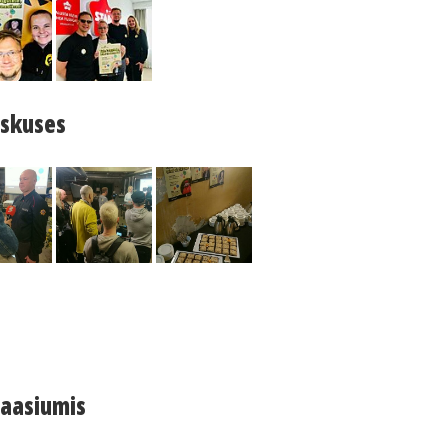
eskuses
naasiumis