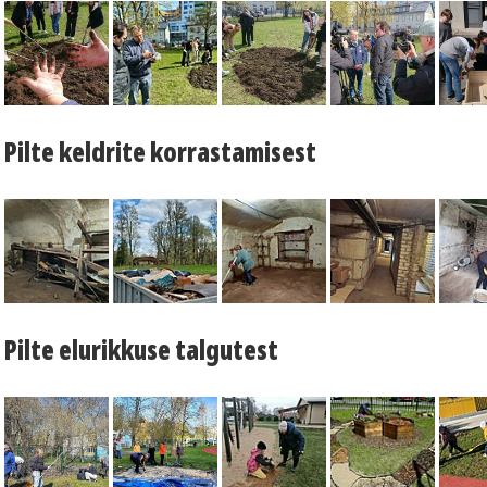
Pilte keldrite korrastamisest
Pilte elurikkuse talgutest