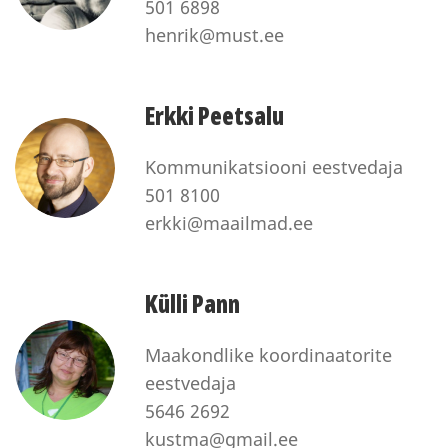
501 6898
henrik@must.ee
Erkki Peetsalu
Kommunikatsiooni eestvedaja
501 8100
erkki@maailmad.ee
Külli Pann
Maakondlike koordinaatorite
eestvedaja
5646 2692
kustma@gmail.ee