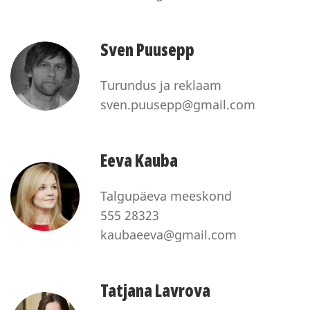
Sven Puusepp
Turundus ja reklaam
sven.puusepp@gmail.com
Eeva Kauba
Talgupäeva meeskond
555 28323
kaubaeeva@gmail.com
Tatjana Lavrova