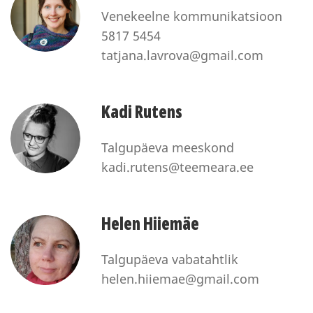
Venekeelne kommunikatsioon
5817 5454
tatjana.lavrova@gmail.com
Kadi Rutens
Talgupäeva meeskond
kadi.rutens@teemeara.ee
Helen Hiiemäe
Talgupäeva vabatahtlik
helen.hiiemae@gmail.com