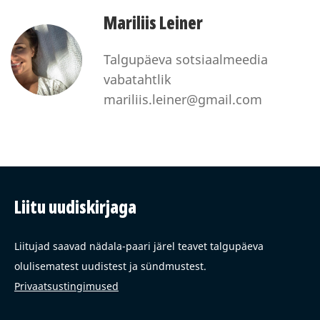
Mariliis Leiner
Talgupäeva sotsiaalmeedia
vabatahtlik
mariliis.leiner@gmail.com
Liitu uudiskirjaga
Liitujad saavad nädala-paari järel teavet talgupäeva
olulisematest uudistest ja sündmustest.
Privaatsustingimused