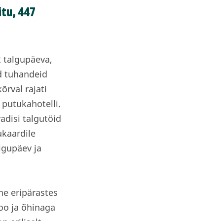
itu, 447
2 talgupäeva,
d tuhandeid
rval rajati
0 putukahotelli.
adisi talgutöid
ukaardile
lgupäev ja
ne eripärastes
hoo ja õhinaga