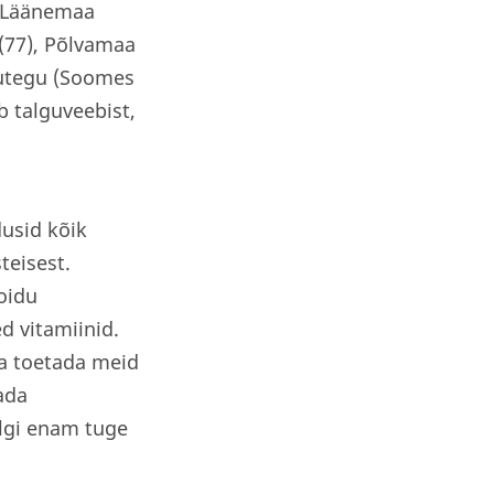
, Läänemaa
 (77), Põlvamaa
lgutegu (Soomes
b talguveebist,
usid kõik
teisest.
oidu
 vitamiinid.
ja toetada meid
ada
elgi enam tuge