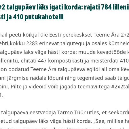
 talgupäev läks igati korda: rajati 784 lilleni
i ja 410 putukahotelli
mail peeti kõikjal üle Eesti perekeskset Teeme Ära 2+
ehti kokku 2283 erinevat talgutegu ja osales kümnei
Talgupäev läks väga hästi korda: muude kevadtööde kõ
 lilleniitu, ehitati 447 kompostikasti ja meisterdati 41
on oodatud Teeme Ära talgupäeva egiidi all oma kev
ni järgmise nädala lõpuni ning tegemised saab talg
ini. Pilte ja videoid võib jagada teemaviitega #2x2ta
1.
talgupäeva eestvedaja Tarmo Tüür ütles, et seekord
etud talgupäev läks väga hästi korda. „See, millise 