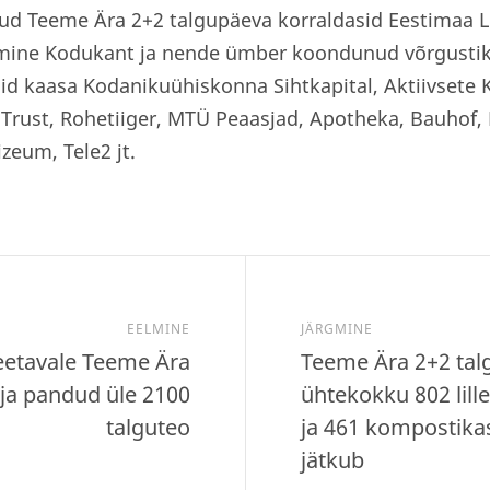
nud Teeme Ära 2+2 talgupäeva korraldasid Eestimaa 
umine Kodukant ja nende ümber koondunud võrgustik.
õid kaasa Kodanikuühiskonna Sihtkapital, Aktiivsete
 Trust, Rohetiiger, MTÜ Peaasjad, Apotheka, Bauhof,
zeum, Tele2 jt.
EELMINE
JÄRGMINE
peetavale Teeme Ära
Teeme Ära 2+2 talg
rja pandud üle 2100
ühtekokku 802 lille
talguteo
ja 461 kompostika
jätkub