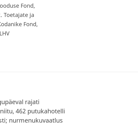
Looduse Fond,
 Toetajate ja
 Kodanike Fond,
 LHV
upäeval rajati
niitu, 462 putukahotelli
sti; nurmenukuvaatlus