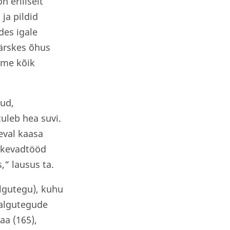
 eriliselt
ja pildid
des igale
ärskes õhus
 me kõik
dud,
tuleb hea suvi.
eval kaasa
d kevadtööd
“ lausus ta.
lgutegu), kuhu
 Talgutegude
aa (165),