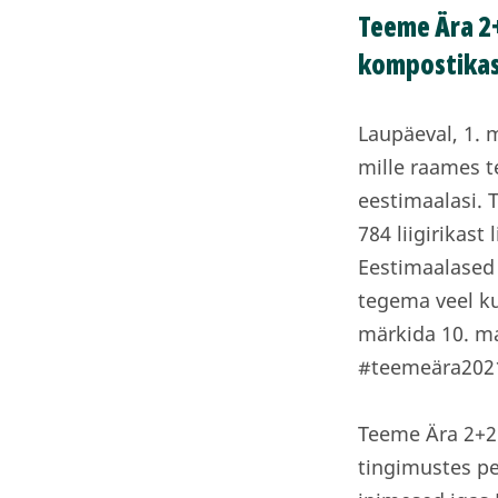
Teeme Ära 2+2
kompostikast
Laupäeval, 1. 
mille raames t
eestimaalasi. 
784 liigirikast
Eestimaalased 
tegema veel ku
märkida 10. ma
#teemeära202
Teeme Ära 2+2 
tingimustes pe