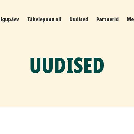
algupäev
Tähelepanu all
Uudised
Partnerid
Me
UUDISED