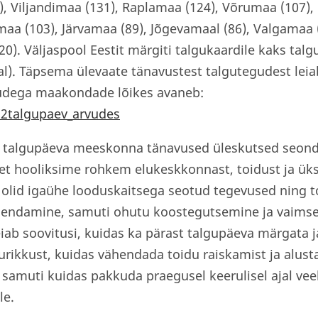
, Viljandimaa (131), Raplamaa (124), Võrumaa (107)
umaa (103), Järvamaa (89), Jõgevamaal (86), Valgamaa
(20). Väljaspool Eestit märgiti talgukaardile kaks ta
l). Täpsema ülevaate tänavustest talgutegudest leia
vudega maakondade lõikes avaneb:
2x2talgupaev_arvudes
 talgupäeva meeskonna tänavused üleskutsed seond
et hooliksime rohkem elukeskkonnast, toidust ja üks
 olid igaühe looduskaitsega seotud tegevused ning t
hendamine, samuti ohutu koostegutsemine ja vaimsed
eiab soovitusi, kuidas ka pärast talgupäeva märgata 
urikkust, kuidas vähendada toidu raiskamist ja alust
samuti kuidas pakkuda praegusel keerulisel ajal ve
le.