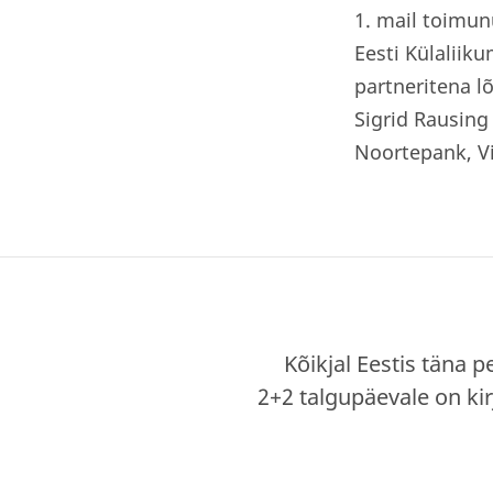
1. mail toimu
Eesti Külaliik
partneritena l
Sigrid Rausing
Noortepank, Vi
Kõikjal Eestis täna 
2+2 talgupäevale on ki