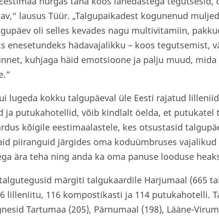
Eestimaa nurgas täna koos lähedastega tegutsesid, on
v,“ lausus Tüür. „Talgupaikadest kogunenud muljed 
algupäev oli selles kevades nagu multivitamiin, pakku
s enesetundeks hädavajalikku – koos tegutsemist, v
tunnet, kuhjaga häid emotsioone ja palju muud, mida
e.“
kui lugeda kokku talgupäeval üle Eesti rajatud lillenii
ja putukahotellid, võib kindlalt öelda, et putukatel 
us kõigile eestimaalastele, kes otsustasid talgupä
vaid piiranguid järgides oma koduümbruses vajaliku
ga ära teha ning anda ka oma panuse looduse heaks,
algutegusid märgiti talgukaardile Harjumaal (665 ta
6 lilleniitu, 116 kompostikasti ja 114 putukahotelli.
gnesid Tartumaa (205), Pärnumaal (198), Lääne-Virum