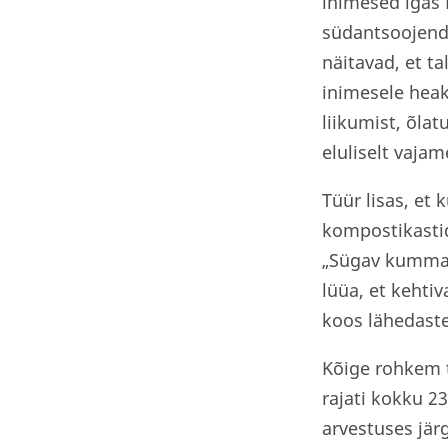
inimesed igas 
südantsoojenda
näitavad, et t
inimesele heak
liikumist, õla
eluliselt vajam
Tüür lisas, et 
kompostikastid 
„Sügav kummard
lüüa, et kehti
koos lähedaste
Kõige rohkem t
rajati kokku 23
arvestuses jär