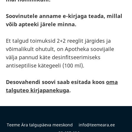
Soovinutele anname e-kirjaga teada, millal
võib apteeki järele minna.
Et talgud toimuksid 2+2 reeglit järgides ja
võimalikult ohutult, on Apotheka soovijaile
välja pannud käte desinfitseerimiseks
antiseptilise kätegeeli (100 ml).
Desovahendi soovi saab esitada koos
oma
talguteo kirjapanekuga
.
Teeme Ära talgupäeva meeskond info@teemeara.ee