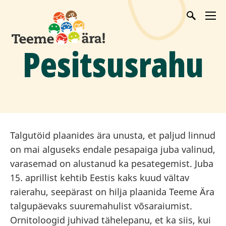
Pesitsusrahu
Talgutöid plaanides ära unusta, et paljud linnud
on mai alguseks endale pesapaiga juba valinud,
varasemad on alustanud ka pesategemist. Juba
15. aprillist kehtib Eestis kaks kuud vältav
raierahu, seepärast on hilja plaanida Teeme Ära
talgupäevaks suuremahulist võsaraiumist.
Ornitoloogid juhivad tähelepanu, et ka siis, kui