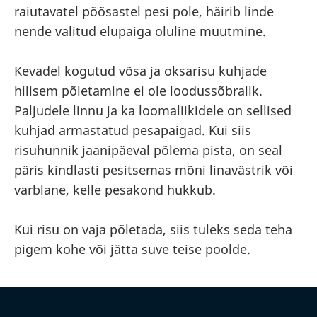
raiutavatel põõsastel pesi pole, häirib linde
nende valitud elupaiga oluline muutmine.
Kevadel kogutud võsa ja oksarisu kuhjade
hilisem põletamine ei ole loodussõbralik.
Paljudele linnu ja ka loomaliikidele on sellised
kuhjad armastatud pesapaigad. Kui siis
risuhunnik jaanipäeval põlema pista, on seal
päris kindlasti pesitsemas mõni linavästrik või
varblane, kelle pesakond hukkub.
Kui risu on vaja põletada, siis tuleks seda teha
pigem kohe või jätta suve teise poolde.