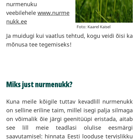
nurmenuku
veebilehele
www.nurme
nukk.ee
Ja muidugi kui vaatlus tehtud, kogu veidi õisi ka
mõnusa tee tegemiseks!
Miks just nurmenukk?
Kuna meile kõigile tuttav kevadlill nurmenukk
on selline eriline taim, millel isegi palja silmaga
on võimalik õie järgi geenitüüpi eristada, aitab
see lill meie teadlasi olulise eesmärgi
saavutamisel: hinnata Eesti looduse tervislikku