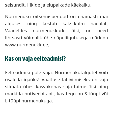
seisundit, liikide ja elupaikade käekäiku.
Nurmenuku õitsemisperiood on enamasti mai
alguses ning kestab kaks-kolm nädalat.
Vaadeldes nurmenukkude õisi, on need
lihtsasti võimalik ühe näpuliigutusega märkida
www.nurmenukk.ee.
Kas on vaja eelteadmisi?
Eelteadmisi pole vaja. Nurmenukutalgutel võib
osaleda igaüks! Vaatluse läbiviimiseks on vaja
silmata ühes kasvukohas saja taime õisi ning
märkida nutiveebi abil, kas tegu on S-tüüpi või
L-tüüpi nurmenukuga.