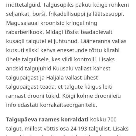
mõttetalguid. Talgusupiks pakuti kõige rohkem
seljankat, borši, frikadellisuppi ja läätsesuppi.
Magusalaual kroonisid kringel ning
rabarberikook. Midagi tõsist teadaolevalt
kusagil talgutel ei juhtunud. Lääneranna vallas
kutsuti siiski kehva enesetunde tõttu kiirabi
ühele talgulisele, kes viidi kontrolli. Lisaks
andsid talgujuhid Kuusalu vallast kahest
talgupaigast ja Haljala vallast ühest
talgupaigast teada, et talgute käigus leiti
rannast drooni tükid. Kõigi kolme droonileiu
info edastati korrakaitseorganitele.
Talgupäeva raames korraldati
kokku 700
talgut, millest võttis osa 24 193 talgulist. Lisaks