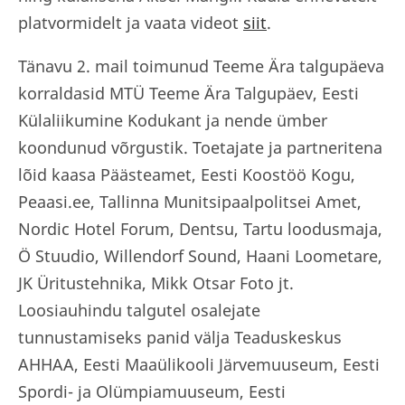
platvormidelt ja vaata videot
siit
.
Tänavu 2. mail toimunud Teeme Ära talgupäeva
korraldasid MTÜ Teeme Ära Talgupäev, Eesti
Külaliikumine Kodukant ja nende ümber
koondunud võrgustik. Toetajate ja partneritena
lõid kaasa Päästeamet, Eesti Koostöö Kogu,
Peaasi.ee, Tallinna Munitsipaalpolitsei Amet,
Nordic Hotel Forum, Dentsu, Tartu loodusmaja,
Ö Stuudio, Willendorf Sound, Haani Loometare,
JK Üritustehnika, Mikk Otsar Foto jt.
Loosiauhindu talgutel osalejate
tunnustamiseks panid välja Teaduskeskus
AHHAA, Eesti Maaülikooli Järvemuuseum, Eesti
Spordi- ja Olümpiamuuseum, Eesti