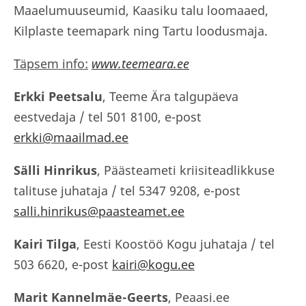
Maaelumuuseumid, Kaasiku talu loomaaed,
Kilplaste teemapark ning Tartu loodusmaja.
Täpsem info:
www.teemeara.ee
Erkki Peetsalu
, Teeme Ära talgupäeva
eestvedaja / tel 501 8100, e-post
erkki@maailmad.ee
Sälli Hinrikus
, Päästeameti kriisiteadlikkuse
talituse juhataja / tel 5347 9208, e-post
salli.hinrikus@paasteamet.ee
Kairi Tilga
, Eesti Koostöö Kogu juhataja / tel
503 6620, e-post
kairi@kogu.ee
Marit Kannelmäe-Geerts
, Peaasi.ee