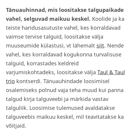
Tänuauhinnad, mis loositakse talgupaikade
vahel, selguvad maikuu keskel.
Koolide ja ka
teiste haridusasutuste vahel, kes korraldavad
vaimse tervise talguid, loositakse välja
muuseumide külastusi, vt lähemalt
siit
. Nende
vahel, kes korraldavad kogukonna turvalisuse
talguid, korrastades keldreid
varjumiskohtadeks, loositakse välja
Taul & Taul
trio
kontserdi.
Tänuauhindade loosimisel
osalemiseks polnud vaja teha muud kui panna
talgud kirja
talguveebi ja märkida vastav
talguliik. Loosimise tulemused avaldatakse
talguveebis maikuu keskel, mil teavitatakse ka
võitjaid.