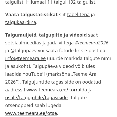
talgulist, Hiiumaal 11 talgul 192 talgulist.
Vaata talgustatistikat
siit
tabelitena
ja
talgukaardina
.
Talgumuljeid, talgupilte ja videoid
saab
sotsiaalmeedias jagada viitega
#teemeära2026
ja @talgupaev või saata fotode link e-postiga
info@teemeara.ee
(juurde märkida talgute nimi
ja asukoht). Talgupäeva videod võib üles
laadida YouTube’i (märksõna „Teeme Ära
2026”). Talgujuhtide tagasiside on oodatud
aadressil
www.teemeara.ee/korralda-ja-
osale/talgujuhile/tagasiside
. Talgute
otsenoppeid saab lugeda
www.teemeara.ee/otse
.