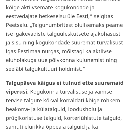
kõige aktiivsemate kogukondade ja
eestvedajate hetkeseisu üle Eesti,“ selgitas
Peetsalu. „Talgunumbritest olulisemaks peame
ise igakevadiste talguüleskutsete ajakohasust
ja sisu ning kogukondade suuremat turvalisust
igas Eestimaa nurgas, mõistagi ka aktiivse
eluhoiakuga uue põlvkonna kujunemist ning
seeläbi talgukultuuri hoidmist.“
Talgupäeva käigus ei tulnud ette suuremaid
viperusi
. Kogukonna turvalisuse ja vaimse
tervise talgute kõrval korraldati kõige rohkem
heakorra- ja külatalguid, loodushoiu ja
prügikoristuse talguid, korteriühistute talguid,
samuti elurikka õppeaia talguid ja ka