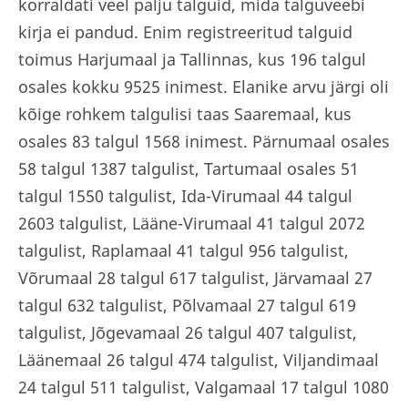
korraldati veel palju talguid, mida talguveebi
kirja ei pandud. Enim registreeritud talguid
toimus Harjumaal ja Tallinnas, kus 196 talgul
osales kokku 9525 inimest. Elanike arvu järgi oli
kõige rohkem talgulisi taas Saaremaal, kus
osales 83 talgul 1568 inimest. Pärnumaal osales
58 talgul 1387 talgulist, Tartumaal osales 51
talgul 1550 talgulist, Ida-Virumaal 44 talgul
2603 talgulist, Lääne-Virumaal 41 talgul 2072
talgulist, Raplamaal 41 talgul 956 talgulist,
Võrumaal 28 talgul 617 talgulist, Järvamaal 27
talgul 632 talgulist, Põlvamaal 27 talgul 619
talgulist, Jõgevamaal 26 talgul 407 talgulist,
Läänemaal 26 talgul 474 talgulist, Viljandimaal
24 talgul 511 talgulist, Valgamaal 17 talgul 1080