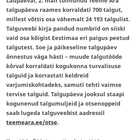
Laupäeval, 2. mail toimunud Teeme Ära
talgupäeva raames korraldati 700 talgut,
millest võttis osa vähemalt 24 193 talgulist.
Talguveebi kirja pandud numbrid on siiski
vaid osa kõigist Eestimaa eri paigus peetud
talgutest. Soe ja päikeseline talgupäev
õnnestus väga hästi – muude talgutööde
kõrval korraldati kogukonna turvalisuse
talguid ja korrastati keldreid
varjumiskohtadeks, samuti tehti vaimse
tervise talguid. Talgupäeva jooksul staapi
kogunenud talgumuljeid ja otsenoppeid
saab lugeda talguveebist aadressil
teemeara.ee/otse
.