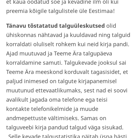
et kaua oodatud soe ja kevadine ilm oli kui
preemia kõigile talgulistele üle Eestimaa!
Tänavu tõstatatud talguüleskutsed
olid
ühiskonnas nähtavad ja kuuldavad ning talguid
korraldati oluliselt rohkem kui neid kirja pandi.
Ajad muutuvad ja Teeme Ära talgupäeva
korraldamine samuti. Talgukevade jooksul sai
Teeme Ära meeskond korduvalt tagasisidet, et
paljud inimesed on talgute kirjapanemisel
muutunud ettevaatlikumaks, sest nad ei soovi
avalikult jagada oma telefone ega teisi
kontakte telefonikelmide ja muude
andmepettuste vältimiseks. Samas on
talguveebi kirja pandud talgud väga sisukad.
„Selle kevade talgustatistika näitab üsna hästi