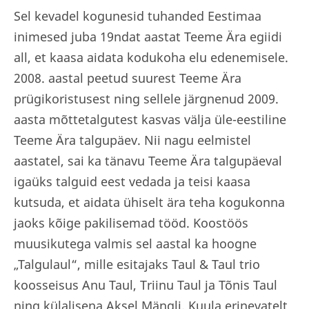
Sel kevadel kogunesid tuhanded Eestimaa
inimesed juba 19ndat aastat Teeme Ära egiidi
all, et kaasa aidata kodukoha elu edenemisele.
2008. aastal peetud suurest Teeme Ära
prügikoristusest ning sellele järgnenud 2009.
aasta mõttetalgutest kasvas välja üle-eestiline
Teeme Ära talgupäev. Nii nagu eelmistel
aastatel, sai ka tänavu Teeme Ära talgupäeval
igaüks talguid eest vedada ja teisi kaasa
kutsuda, et aidata ühiselt ära teha kogukonna
jaoks kõige pakilisemad tööd. Koostöös
muusikutega valmis sel aastal ka hoogne
„Talgulaul“, mille esitajaks Taul & Taul trio
koosseisus Anu Taul, Triinu Taul ja Tõnis Taul
ning külalisena Aksel Mängli. Kuula erinevatelt