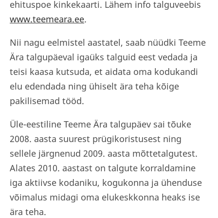
ehituspoe kinkekaarti. Lähem info talguveebis
www.teemeara.ee
.
Nii nagu eelmistel aastatel, saab nüüdki Teeme
Ära talgupäeval igaüks talguid eest vedada ja
teisi kaasa kutsuda, et aidata oma kodukandi
elu edendada ning ühiselt ära teha kõige
pakilisemad tööd.
Üle-eestiline Teeme Ära talgupäev sai tõuke
2008. aasta suurest prügikoristusest ning
sellele järgnenud 2009. aasta mõttetalgutest.
Alates 2010. aastast on talgute korraldamine
iga aktiivse kodaniku, kogukonna ja ühenduse
võimalus midagi oma elukeskkonna heaks ise
ära teha.