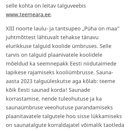
selle kohta on leitav talguveebis
www.teemeara.ee
.
XIII noorte laulu- ja tantsupeo „Püha on maa“
juhtmõttest lähtuvalt tehakse tänavu
elurikkuse talguid koolide ümbruses. Selle
tarvis on talguid plaanivatele koolidele
mõeldud ka seemnepakk Eesti niidutaimede
lapikese rajamiseks kooliümbrusse. Sauna-
aasta 2023 talguüleskutse aga kõlab: teeme
kõik Eesti saunad korda! Saunade
korrastamise, nende tuleohutuse ja ka
saunaümbruse veeohutuse parandamiseks
plaanitavatele talgutele hoo sisse lükkamiseks
on saunatalgute korraldajatel võimalik taotleda