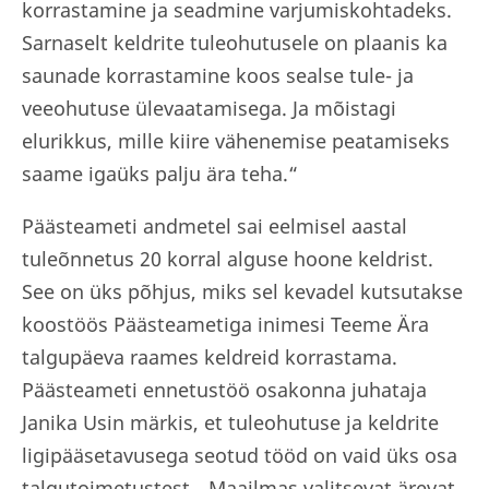
korrastamine ja seadmine varjumiskohtadeks.
Sarnaselt keldrite tuleohutusele on plaanis ka
saunade korrastamine koos sealse tule- ja
veeohutuse ülevaatamisega. Ja mõistagi
elurikkus, mille kiire vähenemise peatamiseks
saame igaüks palju ära teha.“
Päästeameti andmetel sai eelmisel aastal
tuleõnnetus 20 korral alguse hoone keldrist.
See on üks põhjus, miks sel kevadel kutsutakse
koostöös Päästeametiga inimesi Teeme Ära
talgupäeva raames keldreid korrastama.
Päästeameti ennetustöö osakonna juhataja
Janika Usin märkis, et tuleohutuse ja keldrite
ligipääsetavusega seotud tööd on vaid üks osa
talgutoimetustest. „Maailmas valitsevat ärevat