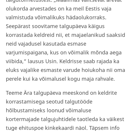
olukorda arvestades on ka meil Eestis vaja
valmistuda võimalikuks hädaolukorraks.
Seepärast soovitame talgupäeva käigus
korrastada keldreid nii, et majaelanikud saaksid
neid vajadusel kasutada esmase
varjumispaigana, kus on võimalik mõnda aega
viibida,“ lausus Usin. Keldrisse saab rajada ka
eluks vajalike esmaste varude hoiukoha nii oma
perele kui ka võimalusel kogu maja rahvale.
Teeme Ära talgupäeva meeskond on keldrite
korrastamisega seotud talgutööde
hõlbustamiseks loonud võimaluse
kortermajade talgujuhtidele taotleda ka väikest
tuge ehituspoe kinkekaardi näol. Täpsem info