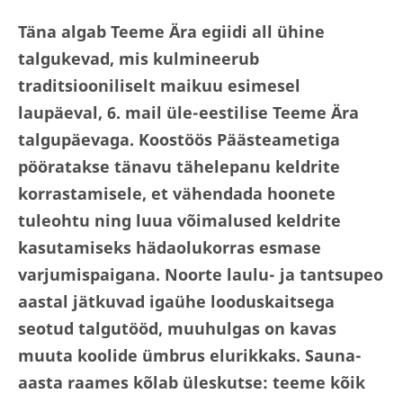
Täna algab Teeme Ära egiidi all ühine
talgukevad, mis kulmineerub
traditsiooniliselt maikuu esimesel
laupäeval, 6. mail üle-eestilise Teeme Ära
talgupäevaga. Koostöös Päästeametiga
pööratakse tänavu tähelepanu keldrite
korrastamisele, et vähendada hoonete
tuleohtu ning luua võimalused keldrite
kasutamiseks hädaolukorras esmase
varjumispaigana. Noorte laulu- ja tantsupeo
aastal jätkuvad igaühe looduskaitsega
seotud talgutööd, muuhulgas on kavas
muuta koolide ümbrus elurikkaks. Sauna-
aasta raames kõlab üleskutse: teeme kõik