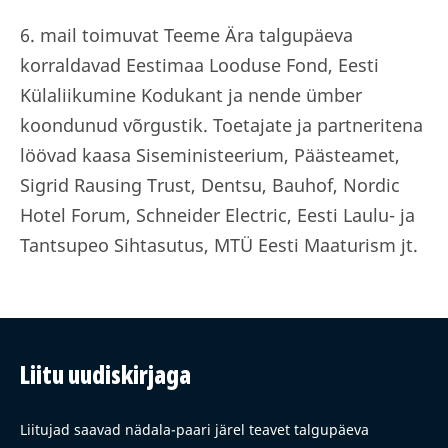
6. mail toimuvat Teeme Ära talgupäeva
korraldavad Eestimaa Looduse Fond, Eesti
Külaliikumine Kodukant ja nende ümber
koondunud võrgustik. Toetajate ja partneritena
löövad kaasa Siseministeerium, Päästeamet,
Sigrid Rausing Trust, Dentsu, Bauhof, Nordic
Hotel Forum, Schneider Electric, Eesti Laulu- ja
Tantsupeo Sihtasutus, MTÜ Eesti Maaturism jt.
Liitu uudiskirjaga
Liitujad saavad nädala-paari järel teavet talgupäeva