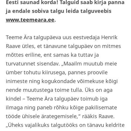
Eesti saunad korda! Talguid saab kirja panna
ja endale sobiva talgu leida talguveebis
www.teemeara.ee
.
Teeme Ära talgupäeva uus eestvedaja Henrik
Raave ütles, et tänavune talgupäev on mitmes
mõttes eriline, ent samas ka tuttav ja
turvatunnet sisendav. „Maailm muutub meie
ümber tohutu kiirusega, pannes proovile
inimeste ning kogukondade võimekuse kõigi
nende muutustega toime tulla. Üks on aga
kindel – Teeme Ära talgupäev toimub iga
ilmaga ning paneb rõhku kõige pakilisemate
tööde ühisele ärategemisele,“ rääkis Raave.
„Üheks vajalikuks talgutööks on tänavu keldrite