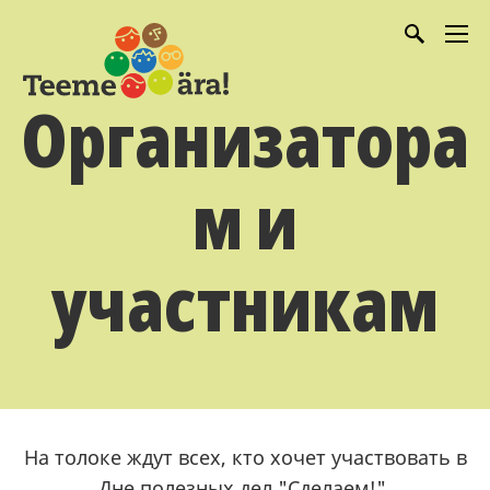
Организатора
м и
участникам
На толоке ждут всех, кто хочет участвовать в
Дне полезных дел "Сделаем!".