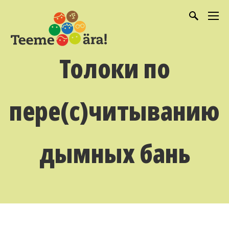
Толоки по
пере(с)читыванию
дымных бань