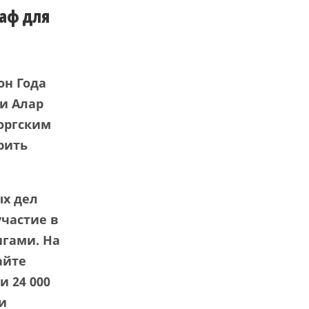
каф для
он Года
ки Алар
оргским
рить
ых дел
частие в
игами. На
айте
и 24 000
и