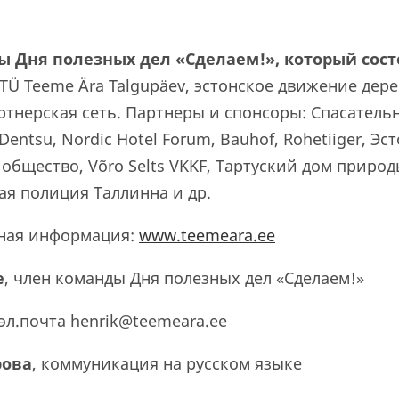
 Дня полезных дел «Сделаем!», который сост
MTÜ Teeme Ära Talgupäev, эстонское движение дер
артнерская сеть. Партнеры и спонсоры: Спасатель
Dentsu, Nordic Hotel Forum, Bauhof, Rohetiiger, Эс
общество, Võro Selts VKKF, Тартуский дом природ
я полиция Таллинна и др.
ная информация:
www.teemeara.ee
е
, член команды Дня полезных дел «Сделаем!»
, эл.почта henrik@teemeara.ee
рова
, коммуникация на русском языке