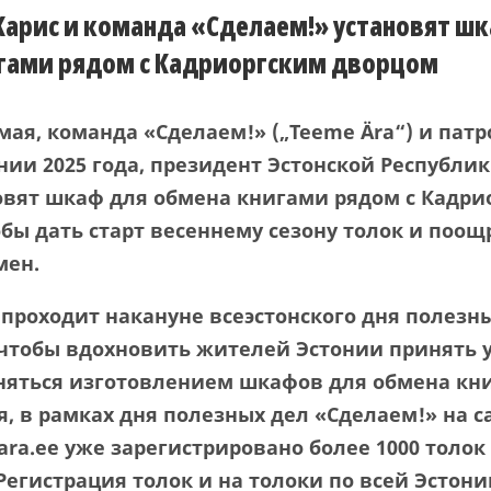
Карис и команда «Сделаем!» установят ш
гами рядом с Кадриоргским дворцом
 мая, команда «Сделаем!» (
„Teeme Ära“)
и патр
нии 2025 года, президент Эстонской Республи
новят шкаф для обмена книгами рядом с Кадри
бы дать старт весеннему сезону толок и поощ
мен.
проходит накануне всеэстонского дня полезн
 чтобы вдохновить жителей Эстонии принять у
аняться изготовлением шкафов для обмена кн
ая, в рамках дня полезных дел «Сделаем!» на с
ara.ee уже зарегистрировано более 1000 толок 
Регистрация толок и на толоки по всей Эстони