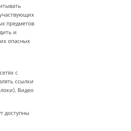
читывать
 участвующих
ых предметов
дить и
гих опасных
сетях с
влять ссылки
олоки). Видео
ут доступны