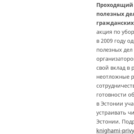
Проходящий 
полезных де
гражданских
акция по убор
в 2009 году 
полезных дел 
организаторо
свой вклад в 
неотложные р
сотрудничест
готовности о
в Эстонии уч
устраивать ч
Эстонии. Под
knighami-privy