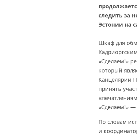
продолжаетс
следить за 
Эстонии на с
Шкаф для обм
Кадриоргским
«Сделаем!» р
который являе
Канцелярии Пр
принять учас
впечатлениям
«Сделаем!» 
По словам ис
и координато