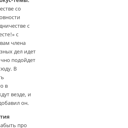
окус
-
темы:
естве со
овности
дничестве с
сте!» с
овам члена
езных дел идет
ично подойдет
сюду. В
ть
о в
дут везде, и
добавил он.
ятия
забыть про