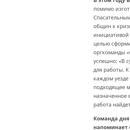
В этом году 
помимо
изгот
Спасательным
общин к кризи
инициативой 
целью сформи
оргкоманды «
успешно:
«В 
для работы. 
каждом уезде
подходящее м
назначенное в
работа найдет
Команда дня
напоминает 