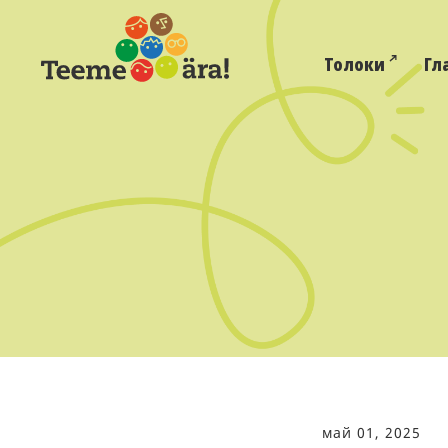
Толоки
Гл
май 01, 2025