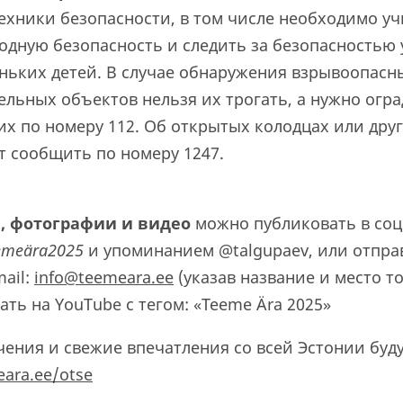
ехники безопасности, в том числе необходимо у
одную безопасность и следить за безопасностью
еньких детей. В случае обнаружения взрывоопасн
ельных объектов нельзя их трогать, а нужно огра
их по номеру 112. Об открытых колодцах или дру
т сообщить по номеру 1247.
, фотографии и видео
можно публиковать в соц
emeära2025
и упоминанием @talgupaev, или отпра
mail:
info@teemeara.ee
(указав название и место т
ть на YouTube с тегом: «Teeme Ära 2025»
ения и свежие впечатления со всей Эстонии буд
ara.ee/otse