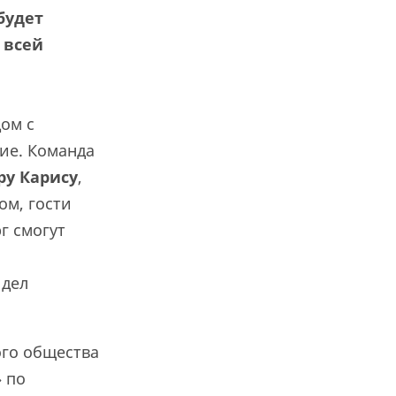
будет
 всей
дом с
ие. Команда
ру Карису
,
ом, гости
г смогут
 дел
ого общества
» по