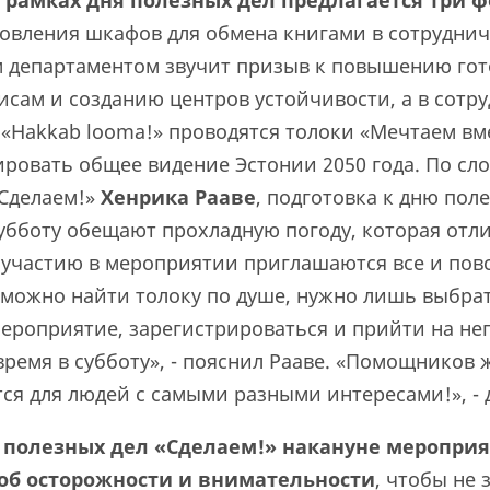
в рамках дня полезных дел предлагается три ф
овления шкафов для обмена книгами в сотруднич
 департаментом звучит призыв к повышению гот
сам и созданию центров устойчивости, а в сотру
«Hakkab looma!» проводятся толоки «Мечтаем вме
ровать общее видение Эстонии 2050 года.
По сл
Сделаем!»
Хенрика Рааве
, подготовка к дню пол
субботу обещают прохладную погоду, которая отл
К участию в мероприятии приглашаются все и пов
 можно найти толоку по душе, нужно лишь выбра
ероприятие, зарегистрироваться и прийти на нег
ремя в субботу», - пояснил Рааве. «Помощников ж
ся для людей с самыми разными интересами!», - 
 полезных дел «Сделаем!» накануне меропри
об осторожности и внимательности
, чтобы не 