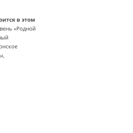
оится в этом
евень «Родной
ный
тонское
ы,