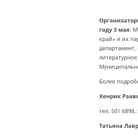
Организаторы
году 3 мая
: 
край» и их п
департамент, 
литературное 
Муниципальна
Более подроб
Хенрик Раав
тел. 501 6898
Татьяна Лав