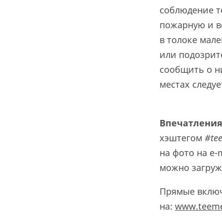
соблюдение т
пожарную и в
в толоке мал
или подозрит
сообщить о н
местах следуе
Впечатления
хэштегом
#te
на фото на e-
можно загружа
Прямые включ
на:
www.teeme