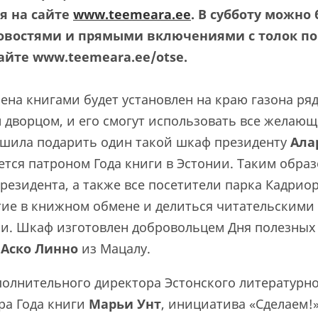
я на сайте
www.teemeara.ee
. В субботу можно 
новостями и прямыми включениями с толок по
айте www.teemeara.ee/otse.
ена книгами будет установлен на краю газона ря
 дворцом, и его смогут использовать все желающ
ешила подарить один такой шкаф президенту
Ала
тся патроном Года книги в Эстонии. Таким образ
езидента, а также все посетители парка Кадриор
тие в книжном обмене и делиться читательскими
и. Шкаф изготовлен добровольцем Дня полезных
—
Аско Линно
из Мацалу.
полнительного директора Эстонского литературн
ра Года книги
Марьи Унт
, инициатива «Сделаем!