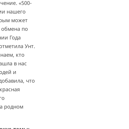
чение. «500-
ии нашего
орым может
 обмена по
нии Года
отметила Унт.
наем, кто
ашла в нас
юдей и
добавила, что
красная
го
на родном