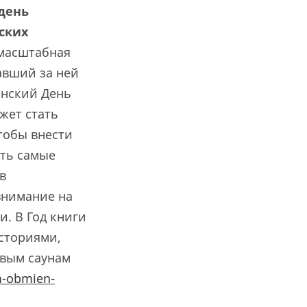
день
ских
 масштабная
вавший за ней
онский День
жет стать
тобы внести
ить самые
в
внимание на
. В Год книги
сториями,
овым саунам
m-obmien-