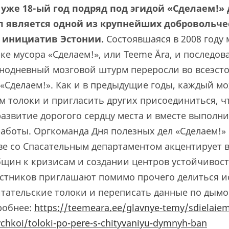
уже 18-ый год подряд под эгидой «Сделаем!» 
л является одной из крупнейших добровольче
 инициатив Эстонии.
Состоявшаяся в 2008 году
ке мусора «Сделаем!», или Teeme Ära, и последо
однодневный мозговой штурм переросли во всеэст
«Сделаем!». Как и в предыдущие годы, каждый мо
м толоки и пригласить других присоединиться, ч
развитие дорогого сердцу места и вместе выполн
аботы. Оргкоманда Дня полезных дел «Сделаем!» 
ве со Спасательным департаментом акцентирует 
бщин к кризисам и создании центров устойчивости
астников приглашают помимо прочего делиться и
итательские толоки и переписать данные по дым
робнее:
https://teemeara.ee/glavnye-temy/sdielaie
chkoi/toloki-po-pere-s-chityvaniyu-dymnyh-ban