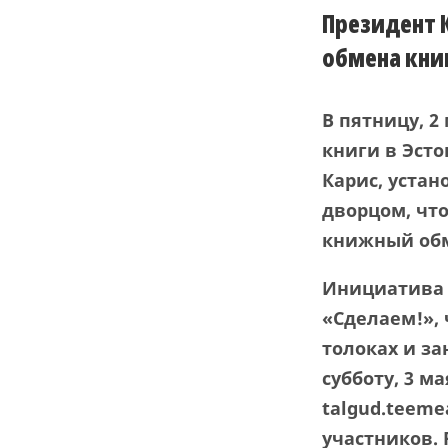
Президент 
обмена кни
В пятницу, 2
книги в Эсто
Карис, уста
дворцом, что
книжный об
Инициатива 
«Сделаем!»,
толоках и з
субботу, 3 м
talgud.teeme
участников. 